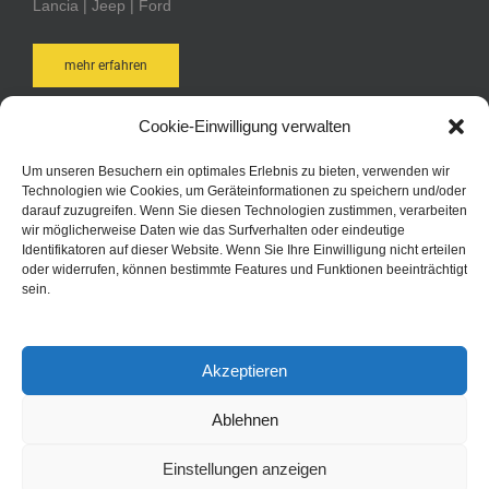
Lancia | Jeep | Ford
mehr erfahren
Cookie-Einwilligung verwalten
AUTOTEILE POST ONLINE-SHOP
Um unseren Besuchern ein optimales Erlebnis zu bieten, verwenden wir
Technologien wie Cookies, um Geräteinformationen zu speichern und/oder
Bequem und schnell online bestellen. Durch Ihre Anmeldung
darauf zuzugreifen. Wenn Sie diesen Technologien zustimmen, verarbeiten
bei Autoteile Post AG Online sind Sie in der Lage schneller zu
wir möglicherweise Daten wie das Surfverhalten oder eindeutige
Identifikatoren auf dieser Website. Wenn Sie Ihre Einwilligung nicht erteilen
bestellen, kennen jederzeit den Status Ihrer Bestellungen
oder widerrufen, können bestimmte Features und Funktionen beeinträchtigt
und haben immer eine aktuelle Übersicht über Ihre
sein.
bisherigen Bestellungen.
zum Online-Shop
Akzeptieren
Ablehnen
Einstellungen anzeigen