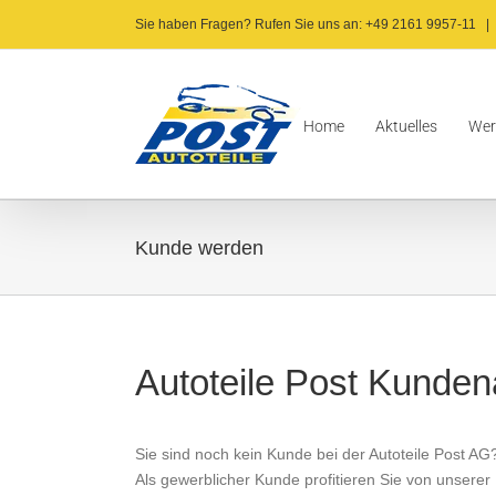
Zum
Sie haben Fragen? Rufen Sie uns an: +49 2161 9957-11
|
Inhalt
springen
Home
Aktuelles
Wer
Kunde werden
Autoteile Post Kunde
Sie sind noch kein Kunde bei der Autoteile Post AG
Als gewerblicher Kunde profitieren Sie von unserer 