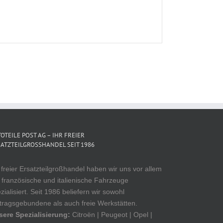
OTEILE POST AG – IHR FREIER
ATZTEILGROSSHANDEL SEIT 1986
 freier Ersatzteilgroßhandel haben wir uns vor allem
 französische und italienische Fahrzeuge
zialisiert. Seit 1986 beliefern wir sowohl
tragsgebundene als auch freie Werkstätten.
sere Spezialisierung:
Citroën | Peugeot | Opel |