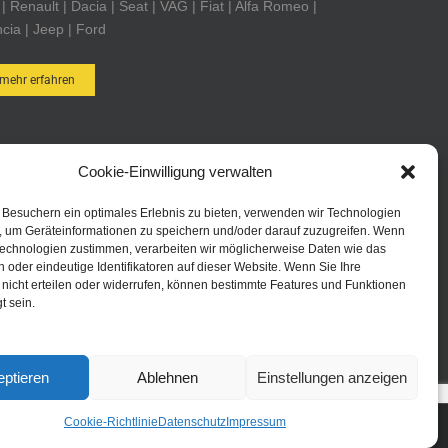
| Renault | Dacia | Seat | VAG | Fiat | Alfa Romeo |
cia | Jeep | Ford
mehr erfahren
OTEILE POST ONLINE-SHOP
Cookie-Einwilligung verwalten
uem und schnell online bestellen. Durch Ihre
Besuchern ein optimales Erlebnis zu bieten, verwenden wir Technologien
eldung bei Autoteile Post AG Online sind Sie in
, um Geräteinformationen zu speichern und/oder darauf zuzugreifen. Wenn
Technologien zustimmen, verarbeiten wir möglicherweise Daten wie das
 Lage schneller zu bestellen, kennen jederzeit den
n oder eindeutige Identifikatoren auf dieser Website. Wenn Sie Ihre
tus Ihrer Bestellungen und haben immer eine
 nicht erteilen oder widerrufen, können bestimmte Features und Funktionen
uelle Übersicht über Ihre bisherigen Bestellungen.
t sein.
zum Online-Shop
ptieren
Ablehnen
Einstellungen anzeigen
Cookie-Richtlinie
Datenschutz
Impressum