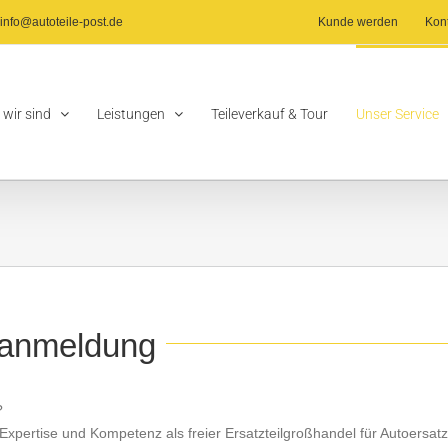
info@autoteile-post.de
Kunde werden
Kon
 wir sind
Leistungen
Teileverkauf & Tour
Unser Service
nanmeldung
?
Expertise und Kompetenz als freier Ersatzteilgroßhandel für Autoersatzt