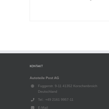
KONTAKT
Autoteile Post AG
Fuggerstr. 9-11 41352 Korschenbroich
Deutschland
Tel.: +49 2161 9957-11
E-Mail: