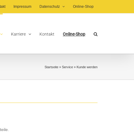
takt
Impressum
Datenschutz
Online-Shop
Karriere
Kontakt
Online-Shop
Startseite
»
Service
»
Kunde werden
eile.