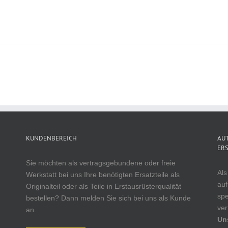
KUNDENBEREICH
AUT
ERS
Sie möchten als vertragsgebundene oder freie
Als
Werkstatt bei uns Ihre benötigten Ersatzteile als
auf
Originalteil oder als Teile in Erstausrüsterqualität
spe
bestellen? Dann melden Sie sich bei uns als Kunde
ver
an.
Un