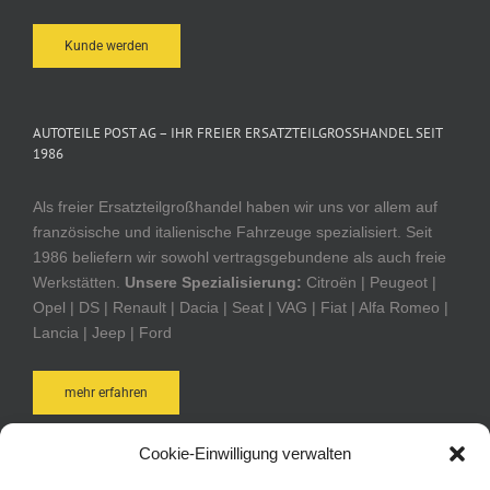
Kunde werden
AUTOTEILE POST AG – IHR FREIER ERSATZTEILGROSSHANDEL SEIT 1
986
Als freier Ersatzteilgroßhandel haben wir uns vor allem auf
französische und italienische Fahrzeuge spezialisiert. Seit
1986 beliefern wir sowohl vertragsgebundene als auch freie
Werkstätten.
Unsere Spezialisierung:
Citroën | Peugeot |
Opel | DS | Renault | Dacia | Seat | VAG | Fiat | Alfa Romeo |
Lancia | Jeep | Ford
mehr erfahren
Cookie-Einwilligung verwalten
AUTOTEILE POST ONLINE-SHOP