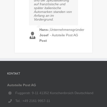
und die Spezialisierung
auf französische und
später italienische
Automarken standen von
Anfang an im
Vordergrund.
Hans-
,
Unternehmensgründer
Josef
- Autoteile Post AG
Post
KONTAKT
Autoteile Post AG
Fuggerstr. 9-11 41352 Korschenbroich Deutschland
Tel.: +49 2161 9957-11