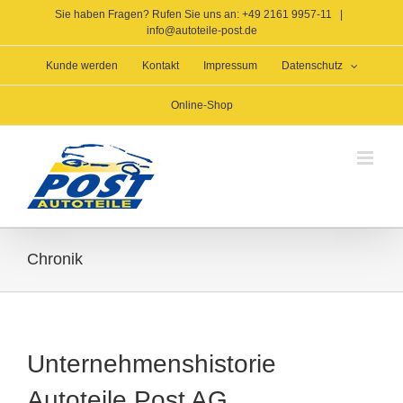
Zum
Sie haben Fragen? Rufen Sie uns an: +49 2161 9957-11
|
Inhalt
info@autoteile-post.de
springen
Kunde werden
Kontakt
Impressum
Datenschutz
Online-Shop
Chronik
Unternehmenshistorie
Autoteile Post AG