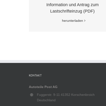
Information und Antrag zum
Lastschrifteinzug (PDF)
herunterladen
KONTAKT
Autoteile Post AG
Fuggerstr. 9-11 41352 Korschenbroich
Deutschland