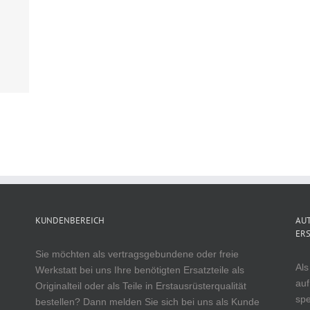
KUNDENBEREICH
AUT
ERS
Sie möchten als vertragsgebundene oder freie
Als
Werkstatt bei uns Ihre benötigten Ersatzteile als
auf
Originalteil oder als Teile in Erstausrüsterqualität
spe
bestellen? Dann melden Sie sich bei uns als Kunde