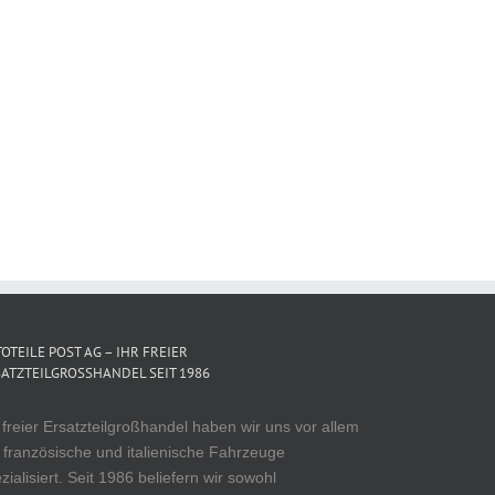
OTEILE POST AG – IHR FREIER
ATZTEILGROSSHANDEL SEIT 1986
 freier Ersatzteilgroßhandel haben wir uns vor allem
 französische und italienische Fahrzeuge
zialisiert. Seit 1986 beliefern wir sowohl