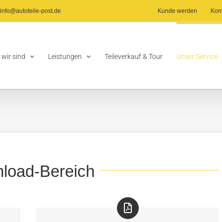
info@autoteile-post.de
Kunde werden
Kon
 wir sind
Leistungen
Teileverkauf & Tour
Unser Service
load-Bereich