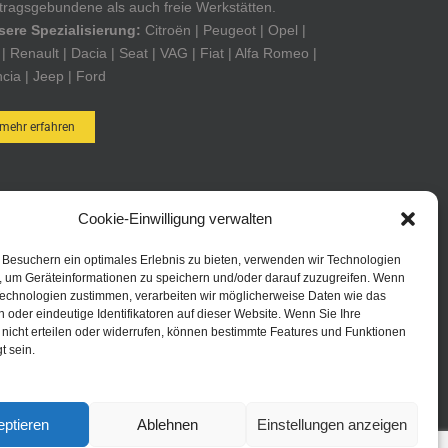
tragsgebundene als auch freie Werkstätten.
sere Spezialisierung:
Citroën | Peugeot | Opel |
| Renault | Dacia | Seat | VAG | Fiat | Alfa Romeo |
cia | Jeep | Ford
mehr erfahren
OTEILE POST ONLINE-SHOP
Cookie-Einwilligung verwalten
uem und schnell online bestellen. Durch Ihre
Besuchern ein optimales Erlebnis zu bieten, verwenden wir Technologien
eldung bei Autoteile Post AG Online sind Sie in
, um Geräteinformationen zu speichern und/oder darauf zuzugreifen. Wenn
Technologien zustimmen, verarbeiten wir möglicherweise Daten wie das
 Lage schneller zu bestellen, kennen jederzeit den
n oder eindeutige Identifikatoren auf dieser Website. Wenn Sie Ihre
tus Ihrer Bestellungen und haben immer eine
 nicht erteilen oder widerrufen, können bestimmte Features und Funktionen
uelle Übersicht über Ihre bisherigen Bestellungen.
t sein.
zum Online-Shop
ptieren
Ablehnen
Einstellungen anzeigen