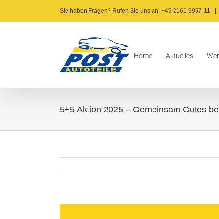
Zum
Sie haben Fragen? Rufen Sie uns an: +49 2161 9957-11
|
Inhalt
springen
Home
Aktuelles
Wer
5+5 Aktion 2025 – Gemeinsam Gutes be
Zeige