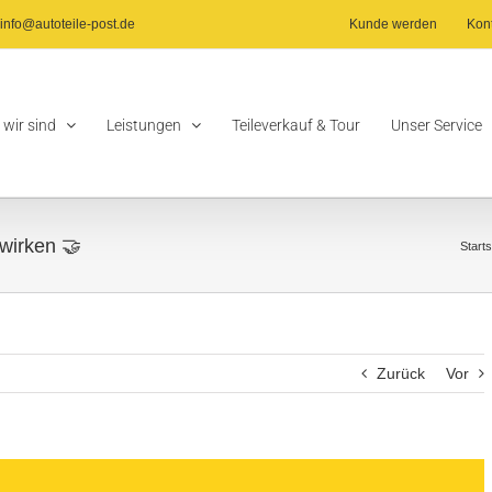
info@autoteile-post.de
Kunde werden
Kon
 wir sind
Leistungen
Teileverkauf & Tour
Unser Service
wirken 🤝
Starts
Zurück
Vor