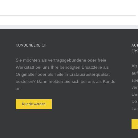
KUNDENBEREICH
AUT
ERS
Sie möchten als vertragsgebundene oder freie
Als
Werkstatt bei uns Ihre benötigten Ersatzteile als
auf
Originalteil oder als Teile in Erstausrüsterqualität
spe
bestellen? Dann melden Sie sich bei uns als Kunde
ver
an.
Un
DS 
Kunde werden
Lan