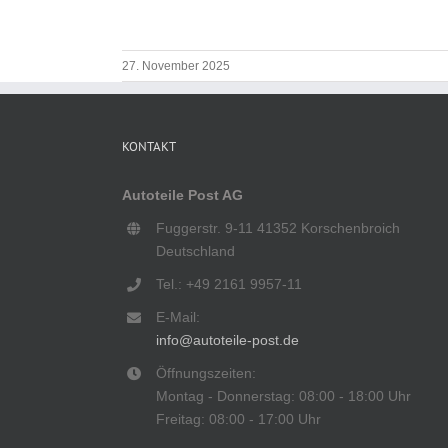
27. November 2025
KONTAKT
Autoteile Post AG
Fuggerstr. 9-11 41352 Korschenbroich
Deutschland
Tel.: +49 2161 9957-11
E-Mail:
info@autoteile-post.de
Öffnungszeiten:
Montag - Donnerstag: 08:00 - 18:00 Uhr
Freitag: 08:00 - 17:00 Uhr