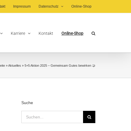
takt
Impressum
Datenschutz
Online-Shop
Karriere
Kontakt
Online-Shop
eite
»
Aktuelles
»
5+5 Aktion 2025 – Gemeinsam Gutes bewirken 🤝
Suche
Suche
nach: