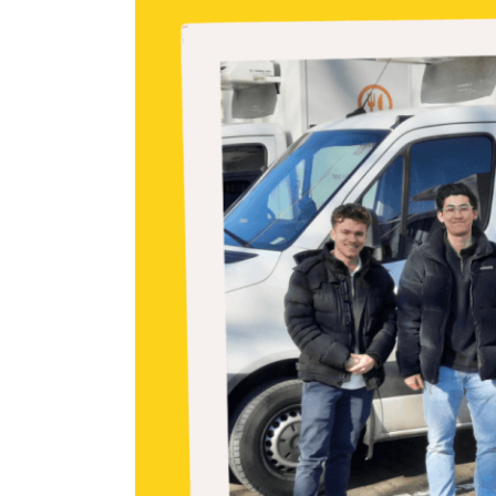
grösseres
Bild