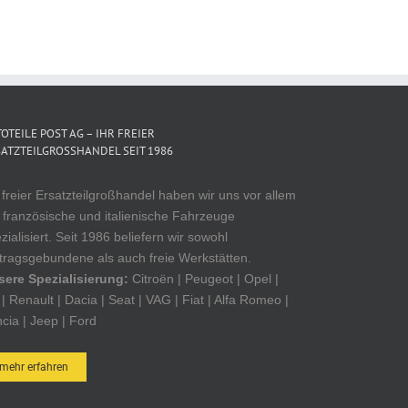
OTEILE POST AG – IHR FREIER
ATZTEILGROSSHANDEL SEIT 1986
 freier Ersatzteilgroßhandel haben wir uns vor allem
 französische und italienische Fahrzeuge
zialisiert. Seit 1986 beliefern wir sowohl
tragsgebundene als auch freie Werkstätten.
sere Spezialisierung:
Citroën | Peugeot | Opel |
| Renault | Dacia | Seat | VAG | Fiat | Alfa Romeo |
cia | Jeep | Ford
mehr erfahren