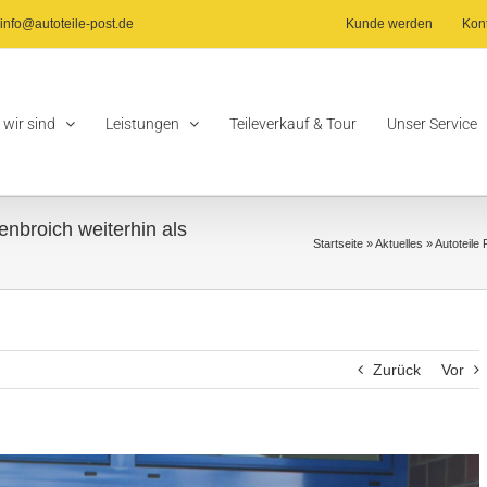
info@autoteile-post.de
Kunde werden
Kon
 wir sind
Leistungen
Teileverkauf & Tour
Unser Service
enbroich weiterhin als
Startseite
»
Aktuelles
»
Autoteile
Zurück
Vor