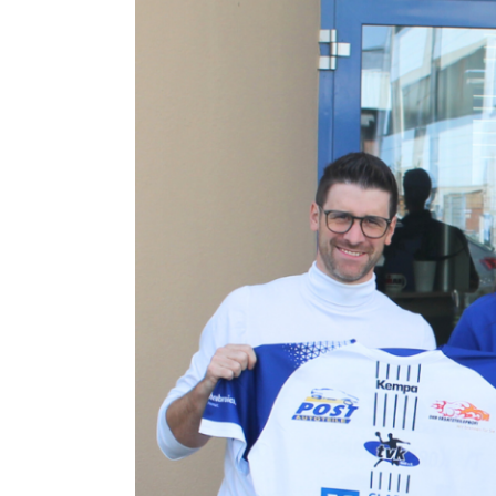
grösseres
Bild