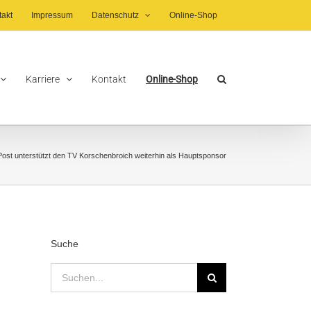
takt
Impressum
Datenschutz
Online-Shop
Karriere
Kontakt
Online-Shop
 Post unterstützt den TV Korschenbroich weiterhin als Hauptsponsor
Suche
Suche
nach: