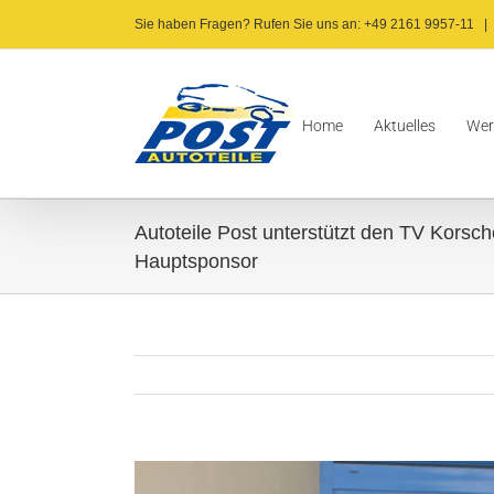
Zum
Sie haben Fragen? Rufen Sie uns an: +49 2161 9957-11
|
Inhalt
springen
Home
Aktuelles
Wer
Autoteile Post unterstützt den TV Korsch
Hauptsponsor
Zeige