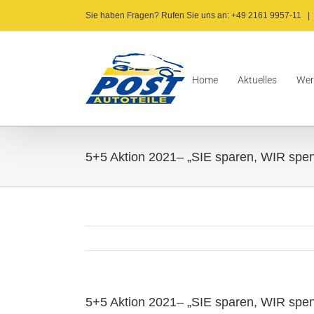
Zum
Sie haben Fragen? Rufen Sie uns an: +49 2161 9957-11
|
Inhalt
springen
Home
Aktuelles
Wer
5+5 Aktion 2021– „SIE sparen, WIR spen
5+5 Aktion 2021– „SIE sparen, WIR spen