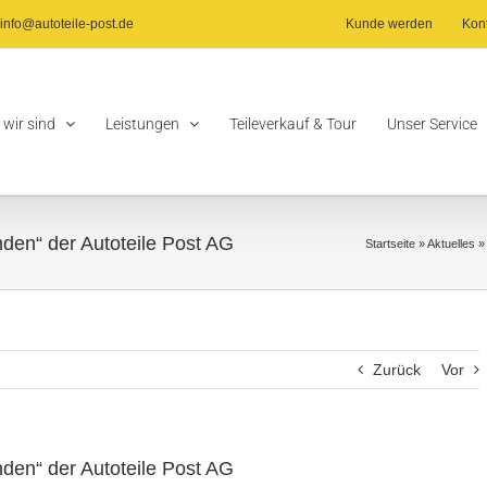
info@autoteile-post.de
Kunde werden
Kon
 wir sind
Leistungen
Teileverkauf & Tour
Unser Service
den“ der Autoteile Post AG
Startseite
»
Aktuelles
Zurück
Vor
den“ der Autoteile Post AG