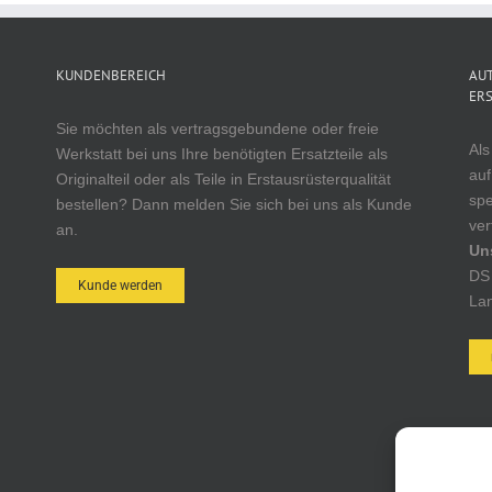
KUNDENBEREICH
AUT
ERS
Sie möchten als vertragsgebundene oder freie
Als
Werkstatt bei uns Ihre benötigten Ersatzteile als
auf
Originalteil oder als Teile in Erstausrüsterqualität
spe
bestellen? Dann melden Sie sich bei uns als Kunde
ver
an.
Un
DS 
Kunde werden
Lan
AUT