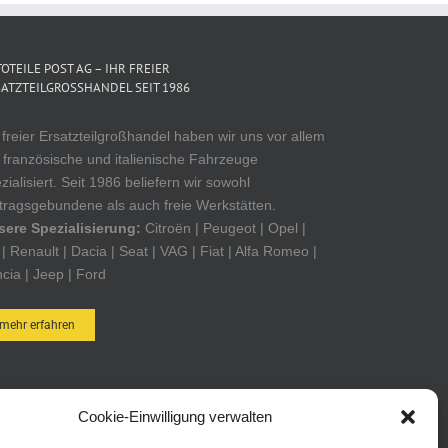
OTEILE POST AG – IHR FREIER
ATZTEILGROSSHANDEL SEIT 1986
 freier Ersatzteilgroßhandel haben wir uns vor allem
 französische und italienische Fahrzeuge
zialisiert. Seit 1986 beliefern wir sowohl
tragsgebundene als auch freie Werkstätten.
sere Spezialisierung:
Citroën | Peugeot | Opel |
| Renault | Dacia | Seat | VAG | Fiat | Alfa Romeo |
cia | Jeep | Ford
mehr erfahren
OTEILE POST ONLINE-SHOP
Cookie-Einwilligung verwalten