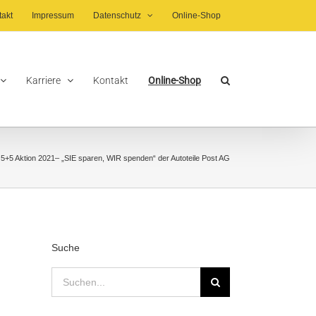
takt
Impressum
Datenschutz
Online-Shop
Karriere
Kontakt
Online-Shop
»
5+5 Aktion 2021– „SIE sparen, WIR spenden“ der Autoteile Post AG
Suche
Suche
nach: