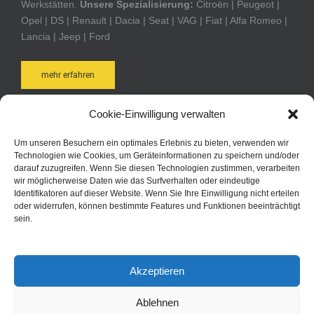
Werkstätten.
Unsere Spezialisierung:
Citroën | Peugeot |
Opel | DS | Renault | Dacia | Seat | VAG | Fiat | Alfa Romeo |
Lancia | Jeep | Ford
mehr erfahren
Cookie-Einwilligung verwalten
AUTOTEILE POST ONLINE-SHOP
Um unseren Besuchern ein optimales Erlebnis zu bieten, verwenden wir
Technologien wie Cookies, um Geräteinformationen zu speichern und/oder
Bequem und schnell online bestellen. Durch Ihre Anmeldung
darauf zuzugreifen. Wenn Sie diesen Technologien zustimmen, verarbeiten
bei Autoteile Post AG Online sind Sie in der Lage schneller zu
wir möglicherweise Daten wie das Surfverhalten oder eindeutige
Identifikatoren auf dieser Website. Wenn Sie Ihre Einwilligung nicht erteilen
bestellen, kennen jederzeit den Status Ihrer Bestellungen
oder widerrufen, können bestimmte Features und Funktionen beeinträchtigt
und haben immer eine aktuelle Übersicht über Ihre
sein.
bisherigen Bestellungen.
zum Online-Shop
Akzeptieren
Ablehnen