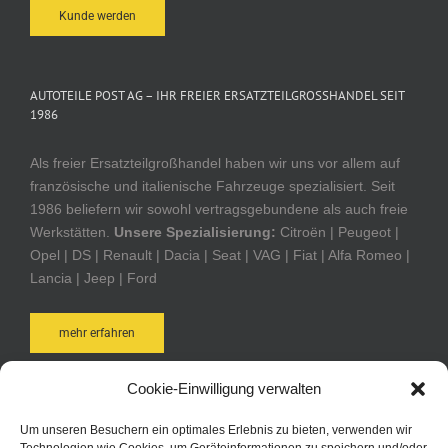
Kunde werden
AUTOTEILE POST AG – IHR FREIER ERSATZTEILGROSSHANDEL SEIT 1
986
Als freier Ersatzteilgroßhandel haben wir uns vor allem auf
französische und italienische Fahrzeuge spezialisiert. Seit
1986 beliefern wir sowohl vertragsgebundene als auch freie
Werkstätten.
Unsere Spezialisierung:
Citroën | Peugeot |
Opel | DS | Renault | Dacia | Seat | VAG | Fiat | Alfa Romeo |
Lancia | Jeep | Ford
mehr erfahren
Cookie-Einwilligung verwalten
AUTOTEILE POST ONLINE-SHOP
Um unseren Besuchern ein optimales Erlebnis zu bieten, verwenden wir