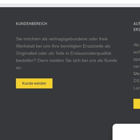
KUNDENBEREICH
AUT
ERS
Sie möchten als vertragsgebundene oder freie
Als
Werkstatt bei uns Ihre benötigten Ersatzteile als
auf
Originalteil oder als Teile in Erstausrüsterqualität
spe
bestellen? Dann melden Sie sich bei uns als Kunde
ver
an.
Un
DS 
Kunde werden
Lan
AUT