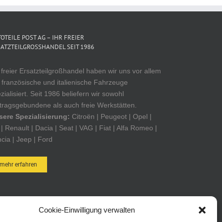
OTEILE POST AG – IHR FREIER
ATZTEILGROSSHANDEL SEIT 1986
 freier Ersatzteilgroßhandel haben wir uns vor allem
 französische und italienische Fahrzeuge
zialisiert. Seit 1986 beliefern wir sowohl
tragsgebundene als auch freie Werkstätten.
sere Spezialisierung:
Citroën | Peugeot | Opel |
| Renault | Dacia | Seat | VAG | Fiat | Alfa Romeo |
cia | Jeep | Ford
mehr erfahren
OTEILE POST ONLINE-SHOP
Cookie-Einwilligung verwalten