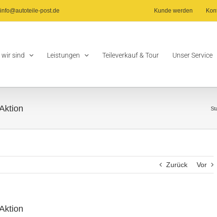
info@autoteile-post.de
Kunde werden
Kon
 wir sind
Leistungen
Teileverkauf & Tour
Unser Service
 Aktion
St
Zurück
Vor
 Aktion