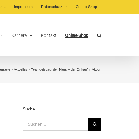
takt
Impressum
Datenschutz
Online-Shop
Karriere
Kontakt
Online-Shop
artseite
»
Aktuelles
»
Teamgeist auf der Niers – der Einkauf in Aktion
Suche
Suche
nach: