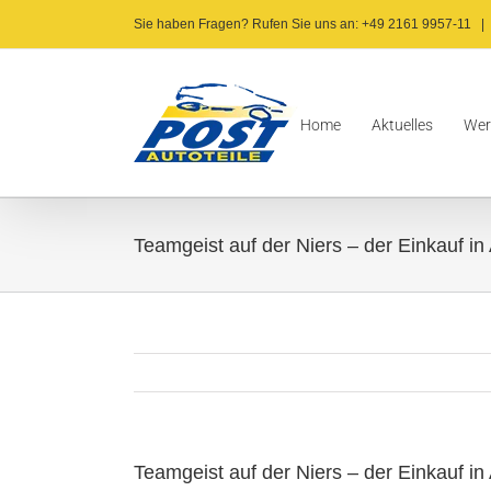
Zum
Sie haben Fragen? Rufen Sie uns an: +49 2161 9957-11
|
Inhalt
springen
Home
Aktuelles
Wer
Teamgeist auf der Niers – der Einkauf in
Teamgeist auf der Niers – der Einkauf in