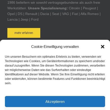
1986 beliefern wir sowohl vertragsgebundene als auch freie
Werkstätten.
Unsere Spezialisierung:
Citroën | Peugeot |
Opel | DS | Renault | Dacia | Seat | VAG | Fiat | Alfa Romeo |
Lancia | Jeep | Ford
mehr erfahren
Cookie-Einwilligung verwalten
AUTOTEILE POST ONLINE-SHOP
Um unseren Besuchern ein optimales Erlebnis zu bieten, verwenden wir
Technologien wie Cookies, um Geräteinformationen zu speichern und/oder
Bequem und schnell online bestellen. Durch Ihre Anmeldung
darauf zuzugreifen. Wenn Sie diesen Technologien zustimmen, verarbeiten
bei Autoteile Post AG Online sind Sie in der Lage schneller zu
wir möglicherweise Daten wie das Surfverhalten oder eindeutige
Identifikatoren auf dieser Website. Wenn Sie Ihre Einwilligung nicht erteilen
bestellen, kennen jederzeit den Status Ihrer Bestellungen
oder widerrufen, können bestimmte Features und Funktionen beeinträchtigt
und haben immer eine aktuelle Übersicht über Ihre
sein.
bisherigen Bestellungen.
zum Online-Shop
Akzeptieren