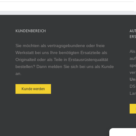
KUNDENBEREICH
AUT
ERS
Sie möchten als vertragsgebundene oder freie
Als
Werkstatt bei uns Ihre benötigten Ersatzteile als
auf
Originalteil oder als Teile in Erstausrüsterqualität
spe
bestellen? Dann melden Sie sich bei uns als Kunde
ver
an.
Un
DS 
Kunde werden
Lan
AUT