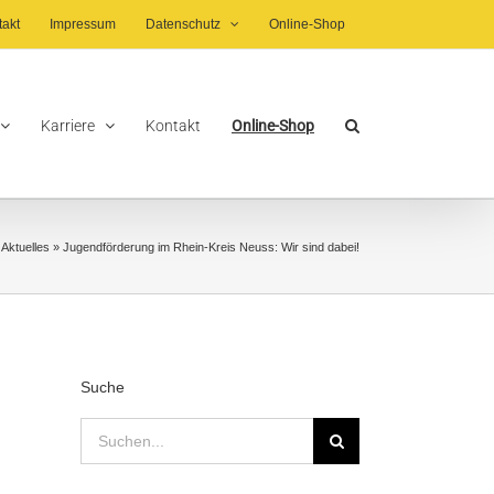
takt
Impressum
Datenschutz
Online-Shop
Karriere
Kontakt
Online-Shop
»
Aktuelles
»
Jugendförderung im Rhein-Kreis Neuss: Wir sind dabei!
Suche
Suche
nach: