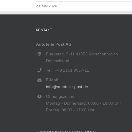
23. Mai 2024
KONTAKT
Autoteile Post AG
Fuggerstr. 9-11 41352 Korschenbroich
Deutschland
Tel.: +49 2161 9957-11
E-Mail:
info@autoteile-post.de
Öffnungszeiten:
Montag - Donnerstag: 08:00 - 18:00 Uhr
Freitag: 08:00 - 17:00 Uhr