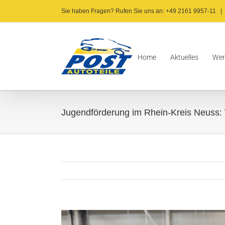
Zum
Sie haben Fragen? Rufen Sie uns an: +49 2161 9957-11
|
Inhalt
springen
Home
Aktuelles
Wer
Jugendförderung im Rhein-Kreis Neuss: 
Zeige