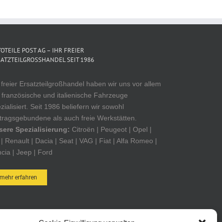
OTEILE POST AG – IHR FREIER
ATZTEILGROSSHANDEL SEIT 1986
 freier Ersatzteilgroßhandel haben wir uns vor allem
 französische und italienische Fahrzeuge
zialisiert. Seit 1986 beliefern wir sowohl
tragsgebundene als auch freie Werkstätten.
sere Spezialisierung:
Citroën | Peugeot | Opel |
| Renault | Dacia | Seat | VAG | Fiat | Alfa Romeo |
cia | Jeep | Ford
mehr erfahren
OTEILE POST ONLINE-SHOP