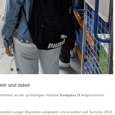
Wir sind dabei!
rnehmen an der großartigen Initiative
Kompass D
teilgenommen
ntegration junger Migranten eingesetzt und erweitert seit Sommer 2019