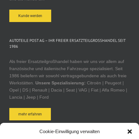
Kunde werden
AUTOTEILE POST AG – IHR FREIER ERSATZTEILGROSSHANDEL SEIT 1
986
Als freier Ersatzteilgroßhandel haben wir uns vor allem auf
französische und italienische Fahrzeuge spezialisiert. Seit
1986 beliefern wir sowohl vertragsgebundene als auch freie
Werkstätten.
Unsere Spezialisierung:
Citroën | Peugeot |
Opel | DS | Renault | Dacia | Seat | VAG | Fiat | Alfa Romeo |
Lancia | Jeep | Ford
mehr erfahren
Cookie-Einwilligung verwalten
AUTOTEILE POST ONLINE-SHOP