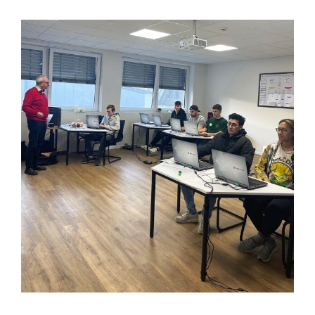
Zeige
grösseres
Bild