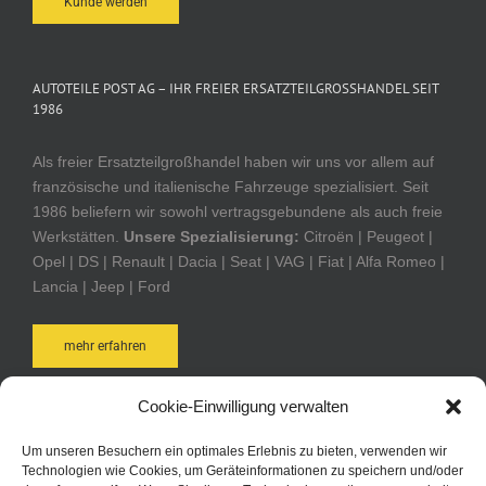
Kunde werden
AUTOTEILE POST AG – IHR FREIER ERSATZTEILGROSSHANDEL SEIT 1
986
Als freier Ersatzteilgroßhandel haben wir uns vor allem auf
französische und italienische Fahrzeuge spezialisiert. Seit
1986 beliefern wir sowohl vertragsgebundene als auch freie
Werkstätten.
Unsere Spezialisierung:
Citroën | Peugeot |
Opel | DS | Renault | Dacia | Seat | VAG | Fiat | Alfa Romeo |
Lancia | Jeep | Ford
mehr erfahren
Cookie-Einwilligung verwalten
AUTOTEILE POST ONLINE-SHOP
Um unseren Besuchern ein optimales Erlebnis zu bieten, verwenden wir
Technologien wie Cookies, um Geräteinformationen zu speichern und/oder
Bequem und schnell online bestellen. Durch Ihre Anmeldung