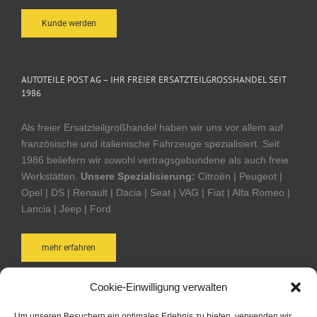
Kunde werden
AUTOTEILE POST AG – IHR FREIER ERSATZTEILGROSSHANDEL SEIT 1
986
Als freier Ersatzteilgroßhandel haben wir uns vor allem auf
französische und italienische Fahrzeuge spezialisiert. Seit
1986 beliefern wir sowohl vertragsgebundene als auch freie
Werkstätten.
Unsere Spezialisierung:
Citroën | Peugeot |
Opel | DS | Renault | Dacia | Seat | VAG | Fiat | Alfa Romeo |
Lancia | Jeep | Ford
mehr erfahren
Cookie-Einwilligung verwalten
AUTOTEILE POST ONLINE-SHOP
Um unseren Besuchern ein optimales Erlebnis zu bieten, verwenden wir