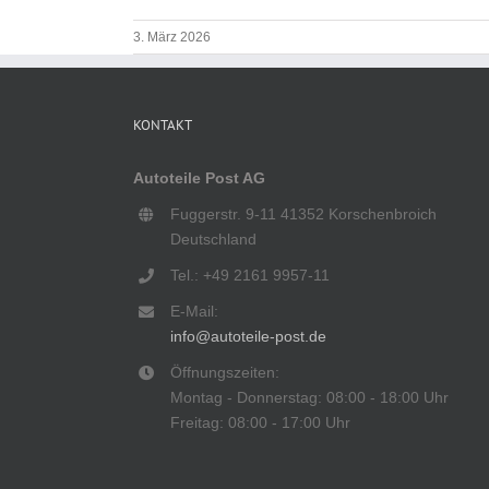
3. März 2026
KONTAKT
Autoteile Post AG
Fuggerstr. 9-11 41352 Korschenbroich
Deutschland
Tel.: +49 2161 9957-11
E-Mail:
info@autoteile-post.de
Öffnungszeiten:
Montag - Donnerstag: 08:00 - 18:00 Uhr
Freitag: 08:00 - 17:00 Uhr