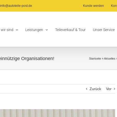
info@autoteile-post.de
Kunde werden
Kon
 wir sind
Leistungen
Teileverkauf & Tour
Unser Service
innützige Organisationen!
Startseite
»
Aktuelles
Zurück
Vor