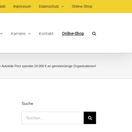
takt
Impressum
Datenschutz
Online-Shop
Karriere
Kontakt
Online-Shop
»
Autoteile Post spendet 24.000 € an gemeinnützige Organisationen!
Suche
Suche
nach: