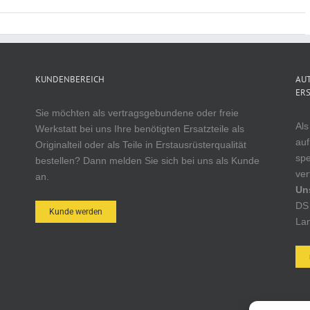
KUNDENBEREICH
AUT
ERS
Sie möchten als vertragsgebundene oder freie
Als
Werkstatt bei uns Ihre benötigten Ersatzteile als
auf
Originalteil oder als Teile in Erstausrüsterqualität
spe
bestellen? Dann melden Sie sich bei uns als Kunde
ver
an.
Un
DS 
Kunde werden
Lan
AUT