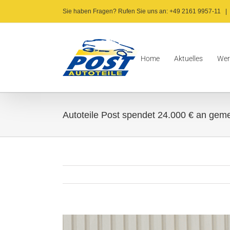
Zum
Sie haben Fragen? Rufen Sie uns an: +49 2161 9957-11
|
Inhalt
springen
Home
Aktuelles
Wer
Autoteile Post spendet 24.000 € an geme
Zeige