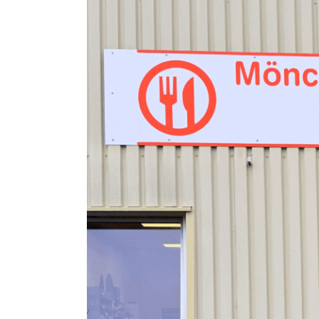
grösseres
Bild