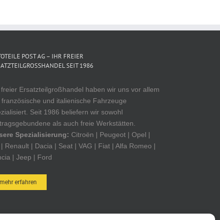
OTEILE POST AG – IHR FREIER
ATZTEILGROSSHANDEL SEIT 1986
 freier Ersatzteilgroßhandel haben wir uns vor allem
 französische und italienische Fahrzeuge
zialisiert. Seit 1986 beliefern wir sowohl
tragsgebundene als auch freie Werkstätten.
sere Spezialisierung:
Citroën | Peugeot | Opel |
| Renault | Dacia | Seat | VAG | Fiat | Alfa Romeo |
cia | Jeep | Ford
mehr erfahren
OTEILE POST ONLINE-SHOP