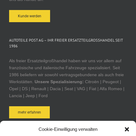
Kunde werden
AUTOTEILE POST AG – IHR FREIER ERSATZTEILGROSSHANDEL SEIT 1
986
Als freier Ersatzteilgroßhandel haben wir uns vor allem auf
französische und italienische Fahrzeuge spezialisiert. Seit
1986 beliefern wir sowohl vertragsgebundene als auch freie
Werkstätten.
Unsere Spezialisierung:
Citroën | Peugeot |
Opel | DS | Renault | Dacia | Seat | VAG | Fiat | Alfa Romeo |
Lancia | Jeep | Ford
mehr erfahren
Cookie-Einwilligung verwalten