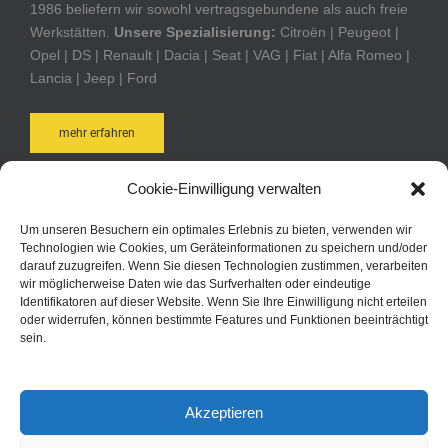
1986 beliefern wir sowohl vertragsgebundene als auch freie
Werkstätten.
Unsere Spezialisierung:
Citroën | Peugeot |
Opel | DS | Renault | Dacia | Seat | VAG | Fiat | Alfa Romeo |
Lancia | Jeep | Ford
mehr erfahren
Cookie-Einwilligung verwalten
AUTOTEILE POST ONLINE-SHOP
Um unseren Besuchern ein optimales Erlebnis zu bieten, verwenden wir
Technologien wie Cookies, um Geräteinformationen zu speichern und/oder
Bequem und schnell online bestellen. Durch Ihre Anmeldung
darauf zuzugreifen. Wenn Sie diesen Technologien zustimmen, verarbeiten
bei Autoteile Post AG Online sind Sie in der Lage schneller zu
wir möglicherweise Daten wie das Surfverhalten oder eindeutige
Identifikatoren auf dieser Website. Wenn Sie Ihre Einwilligung nicht erteilen
bestellen, kennen jederzeit den Status Ihrer Bestellungen
oder widerrufen, können bestimmte Features und Funktionen beeinträchtigt
und haben immer eine aktuelle Übersicht über Ihre
sein.
bisherigen Bestellungen.
zum Online-Shop
Akzeptieren