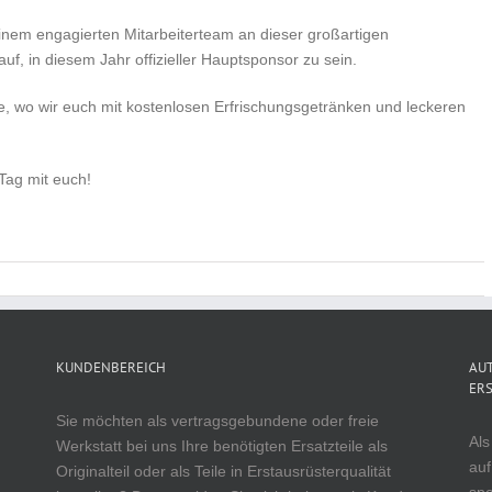
inem engagierten Mitarbeiterteam an dieser großartigen
f, in diesem Jahr offizieller Hauptsponsor zu sein.
 wo wir euch mit kostenlosen Erfrischungsgetränken und leckeren
Tag mit euch!
KUNDENBEREICH
AUT
ERS
Sie möchten als vertragsgebundene oder freie
Als
Werkstatt bei uns Ihre benötigten Ersatzteile als
auf
Originalteil oder als Teile in Erstausrüsterqualität
spe