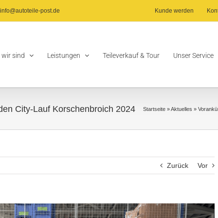
info@autoteile-post.de
Kunde werden
Kon
 wir sind
Leistungen
Teileverkauf & Tour
Unser Service
den City-Lauf Korschenbroich 2024
Startseite
»
Aktuelles
»
Vorankü
Zurück
Vor