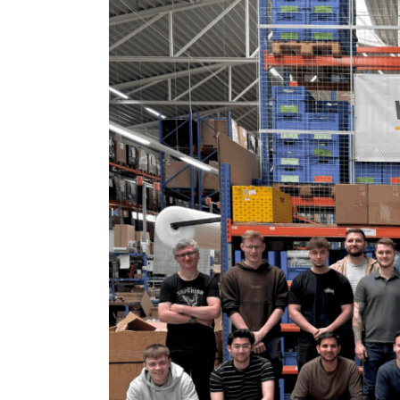
grösseres
Bild