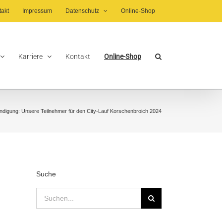
takt
Impressum
Datenschutz
Online-Shop
Karriere
Kontakt
Online-Shop
ndigung: Unsere Teilnehmer für den City-Lauf Korschenbroich 2024
Suche
Suche
nach: