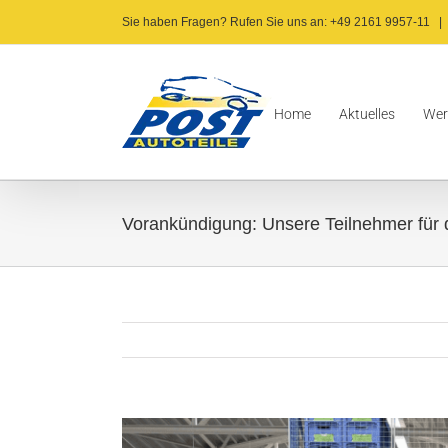
Zum
Sie haben Fragen? Rufen Sie uns an: +49 2161 9957-11
|
Inhalt
springen
Home
Aktuelles
Wer
Vorankündigung: Unsere Teilnehmer für 
Zeige