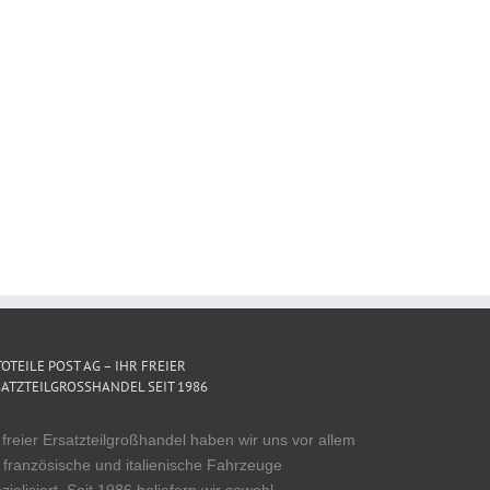
OTEILE POST AG – IHR FREIER
ATZTEILGROSSHANDEL SEIT 1986
 freier Ersatzteilgroßhandel haben wir uns vor allem
 französische und italienische Fahrzeuge
zialisiert. Seit 1986 beliefern wir sowohl